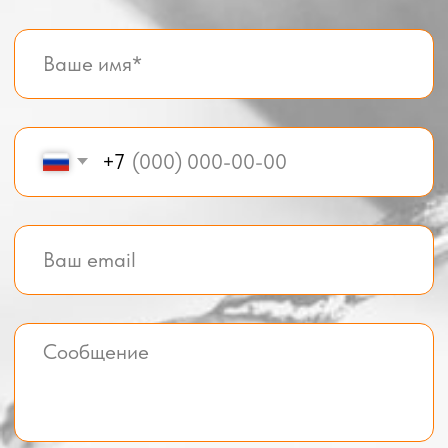
Фотогалерея
Главная
О компании
Телефон:
+7 (995) 506-65-05
+7 (926) 888-50-50
Email:
box-modul24@yandex.ru
Все услуги компании
© BOX-MODUL24.RU 2025