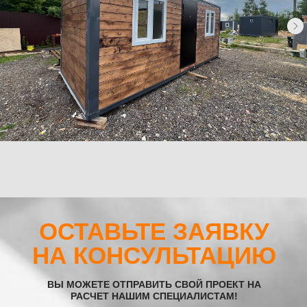
Каталог
Хозблоки
Бытовки деревянные
Бытовки сантехнические
Модульные здания
Блок-контейнеры
Посты охраны КПП
Навигация
Контакты
Доставка