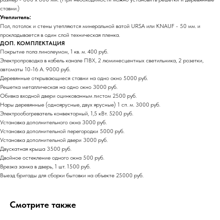
ставни.)
Утеплитель:
Пол, потолок и стены утепляются минеральной ватой URSA или KNAUF - 50 мм. и
прокладывается в один слой техническая пленка.
ДОП. КОМПЛЕКТАЦИЯ
Покрытие пола линолеумом, 1 кв. м. 400 руб.
03
04
Электропроводка в кабель канале ПВХ, 2 люминесцентных светильника, 2 розетки,
С НДС и без
Прямые
автоматы 10-16 А. 9000 руб.
НДС
поставщики
Деревянные открывающиеся ставни на одно окно 5000 руб.
Решетка металлическая на одно окно 3000 руб.
Обивка входной двери оцинкованным листом 2500 руб.
Нары деревянные (одноярусные, двух ярусные) 1 сп. м. 3000 руб.
Электрообогреватель конвекторный, 1,5 кВт. 5200 руб.
Установка дополнительного окна 3000 руб.
Установка дополнительной перегородки 5000 руб.
Установка дополнительной двери 3000 руб.
05
Двускатная крыша 3500 руб.
Цены от
Двойное остекление одного окна 500 руб.
производителя
Врезка замка в дверь, 1 шт. 1500 руб.
Выезд бригады для сборки бытовки на объекте 25000 руб.
Наша компания ООО «БОКС МОДУЛЬ»
Смотрите также
основана в 2018 году. Мы специализируемся