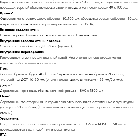
Каркас деревянный. Состоит из обрешетки из бруса 50 х 50 мм., с дверными и оконными
проемами, верхней обвязки, угловых стоек и несущих лаг пола и крыши 40 х 100 мм.
Крыша:
Односкатная, стропила доска обрезная 40х100 мм., обрешетка доска необрезная 20 мм.,
покрытие из оцинкованного профилированного листа С8-04.
Внешняя отделка стен:
Стены снаружи обшиты короткой вагонкой класс С вертикально.
Внутренняя отделка стен и потолка:
Стены и потолок обшиты ДВП -3 мм. (оргалит).
Внутренние перегородки:
Каркасные, утепленные минеральной ватой. Расположение перегородок может
изменяться Заказчиком произвольно.
Пол:
Лаги из обрезного бруса 40х100 мм. Черновой пол доска необрезная 20-22 мм.,
чистовой пол ДСП 16-20 мм. (опция: половая доска шпунтовка - 28 мм./36 мм.).
Двери:
Деревянные каркасные, обшиты вагонкой, размер - 800 х 1800 мм.
Окна:
Деревянные, две створки, одна глухая одна открывающаяся, остекленные с фурнитурой,
размер - 800 х 800 мм. (При необходимости можно установить решетки и деревянные
ставни.)
Утеплитель:
Пол, потолок и стены утепляются минеральной ватой URSA или KNAUF - 50 мм. и
прокладывается в один слой техническая пленка.
БТД