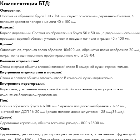
Комплектация БТД:
Основание:
Полозья из обрезного бруса 100 х 150 мм. служат основанием деревянной бытовки. К
полозьям крепятся поперечные лаги 40 х 100 мм.
Каркас:
Каркас деревянный. Состоит из обрешетки из бруса 50 х 50 мм., с дверными и оконными
проемами, верхней обвязки, угловых стоек и несущих лаг пола и крыши 40 х 100 мм.
Крыша:
Односкатная, стропила доска обрезная 40х100 мм., обрешетка доска необрезная 20 мм.,
покрытие из оцинкованного профилированного листа С8-04.
Внешняя отделка стен:
Стены снаружи обшиты длинной вагонкой класс В камерной сушки горизонтально.
Внутренняя отделка стен и потолка:
Стены и потолок обшиты вагонкой класс В камерной сушки вертикально.
Внутренние перегородки:
Каркасные, утепленные минеральной ватой. Расположение перегородок может
изменяться Заказчиком произвольно.
Пол:
Лаги из обрезного бруса 40х100 мм. Черновой пол доска необрезная 20-22 мм.,
чистовой пол ДСП 16-20 мм. (опция: половая доска шпунтовка - 28 мм./36 мм.).
01
02
Двери:
Опыт более
Собственное
Деревянные каркасные, обшиты вагонкой, размер - 800 х 1800 мм.
16 лет
производство
Окна:
Деревянные, две створки, одна глухая одна открывающаяся, остекленные с фурнитурой,
размер - 800 х 800 мм. (При необходимости можно установить решетки и деревянные