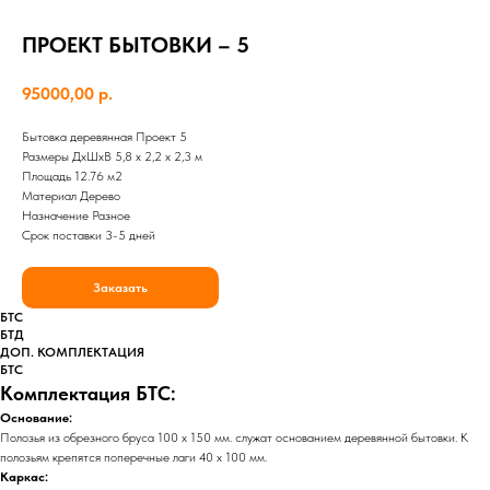
ПРОЕКТ БЫТОВКИ – 5
95000,00
р.
Бытовка деревянная Проект 5
Размеры ДхШхВ 5,8 х 2,2 х 2,3 м
Площадь 12.76 м2
Материал Дерево
Назначение Разное
Срок поставки 3-5 дней
Заказать
БТС
БТД
ДОП. КОМПЛЕКТАЦИЯ
БТС
Комплектация БТС:
Основание:
Полозья из обрезного бруса 100 х 150 мм. служат основанием деревянной бытовки. К
полозьям крепятся поперечные лаги 40 х 100 мм.
Каркас: