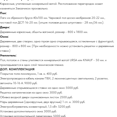
Каркасные, утепленные минеральной ватой. Расположение перегородок может
изменяться Заказчиком произвольно.
Пол:
Лаги из обрезного бруса 40х100 мм. Черновой пол доска необрезная 20-22 мм.,
чистовой пол ДСП 16-20 мм. (опция: половая доска шпунтовка - 28 мм./36 мм.).
Двери:
Деревянные каркасные, обшиты вагонкой, размер - 800 х 1800 мм.
Окна:
Деревянные, две створки, одна глухая одна открывающаяся, остекленные с фурнитурой,
размер - 800 х 800 мм. (При необходимости можно установить решетки и деревянные
ставни.)
Утеплитель:
Пол, потолок и стены утепляются минеральной ватой URSA или KNAUF - 50 мм. и
прокладывается в один слой техническая пленка.
ДОП. КОМПЛЕКТАЦИЯ
Покрытие пола линолеумом, 1 кв. м. 400 руб.
Электропроводка в кабель канале ПВХ, 2 люминесцентных светильника, 2 розетки,
автоматы 10-16 А. 9000 руб.
Деревянные открывающиеся ставни на одно окно 5000 руб.
Решетка металлическая на одно окно 3000 руб.
Обивка входной двери оцинкованным листом 2500 руб.
Нары деревянные (одноярусные, двух ярусные) 1 сп. м. 3000 руб.
Электрообогреватель конвекторный, 1,5 кВт. 5200 руб.
Установка дополнительного окна 3000 руб.
Установка дополнительной перегородки 5000 руб.