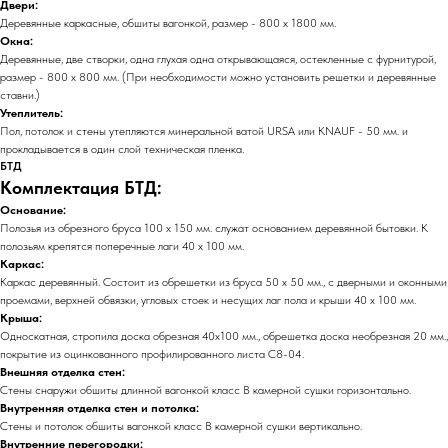
Двери:
Деревянные каркасные, обшиты вагонкой, размер - 800 х 1800 мм.
Окна:
Деревянные, две створки, одна глухая одна открывающаяся, остекленные с фурнитурой,
размер - 800 х 800 мм. (При необходимости можно установить решетки и деревянные
ставни.)
Утеплитель:
Пол, потолок и стены утепляются минеральной ватой URSA или KNAUF - 50 мм. и
прокладывается в один слой техническая пленка.
БТД
Комплектация БТД:
Основание:
Полозья из обрезного бруса 100 х 150 мм. служат основанием деревянной бытовки. К
полозьям крепятся поперечные лаги 40 х 100 мм.
Каркас:
Каркас деревянный. Состоит из обрешетки из бруса 50 х 50 мм., с дверными и оконными
проемами, верхней обвязки, угловых стоек и несущих лаг пола и крыши 40 х 100 мм.
Крыша:
Односкатная, стропила доска обрезная 40х100 мм., обрешетка доска необрезная 20 мм.,
покрытие из оцинкованного профилированного листа С8-04.
Внешняя отделка стен:
Стены снаружи обшиты длинной вагонкой класс В камерной сушки горизонтально.
Внутренняя отделка стен и потолка:
Стены и потолок обшиты вагонкой класс В камерной сушки вертикально.
Внутренние перегородки: