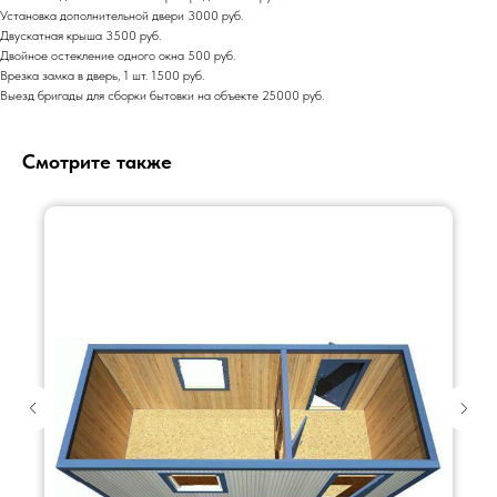
Установка дополнительной двери 3000 руб.
Двускатная крыша 3500 руб.
01
02
Двойное остекление одного окна 500 руб.
Врезка замка в дверь, 1 шт. 1500 руб.
Опыт более
Собственное
16 лет
производство
Выезд бригады для сборки бытовки на объекте 25000 руб.
Смотрите также
03
04
С НДС и без
Прямые
НДС
поставщики
05
Цены от