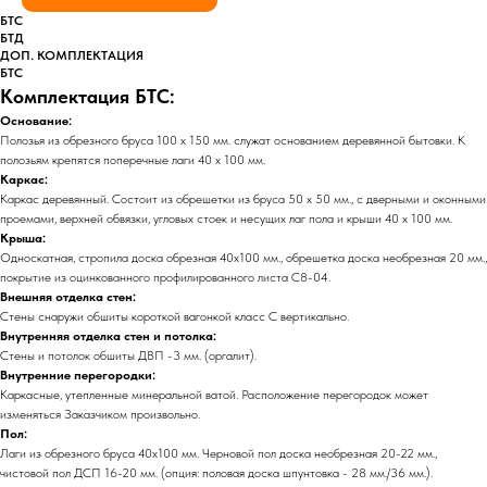
БТС
БТД
ДОП. КОМПЛЕКТАЦИЯ
БТС
Комплектация БТС:
Основание:
Полозья из обрезного бруса 100 х 150 мм. служат основанием деревянной бытовки. К
полозьям крепятся поперечные лаги 40 х 100 мм.
Каркас:
Каркас деревянный. Состоит из обрешетки из бруса 50 х 50 мм., с дверными и оконными
проемами, верхней обвязки, угловых стоек и несущих лаг пола и крыши 40 х 100 мм.
Крыша:
Односкатная, стропила доска обрезная 40х100 мм., обрешетка доска необрезная 20 мм.,
покрытие из оцинкованного профилированного листа С8-04.
Внешняя отделка стен:
Стены снаружи обшиты короткой вагонкой класс С вертикально.
Внутренняя отделка стен и потолка:
Стены и потолок обшиты ДВП -3 мм. (оргалит).
Внутренние перегородки:
Каркасные, утепленные минеральной ватой. Расположение перегородок может
изменяться Заказчиком произвольно.
Пол:
Лаги из обрезного бруса 40х100 мм. Черновой пол доска необрезная 20-22 мм.,
чистовой пол ДСП 16-20 мм. (опция: половая доска шпунтовка - 28 мм./36 мм.).