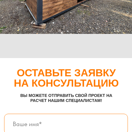
Посты охраны КПП
Навигация
Контакты
Доставка
Фотогалерея
Главная
О компании
Телефон:
+7 (995) 506-65-05
+7 (926) 888-50-50
Email:
box-modul24@yandex.ru