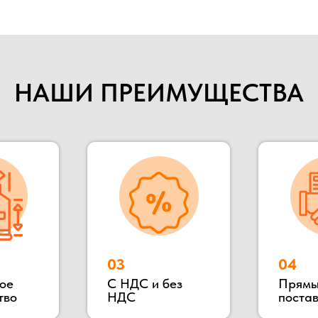
С НДС и без
Прямые
НДС
поставщики
НАШИ ПРЕИМУЩЕСТВА
018 году. Мы специализируемся на строительстве быстрово
ительства, общежитие, магазин и тд. Так же наша компания п
е бытовки, бытовки строительные, бытовки сантехнические, по
 в Раменском районе, благодаря чему выгодное территориаль
влять быструю доставку в любую указанную точку.
ьных клиентов и партнеров, Вы можете всегда к нам приехать в
иалов и взглянуть на сам процесс изготовления.
Подробнее