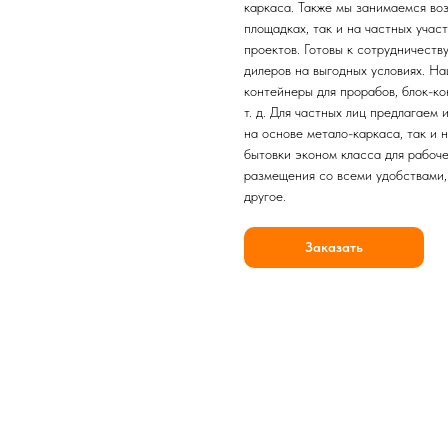
каркаса. Также мы занимаемся во
площадках, так и на частных учас
проектов. Готовы к сотрудничест
дилеров на выгодных условиях. На
контейнеры для прорабов, блок-ко
т. д. Для частных лиц предлагаем
на основе метало-каркаса, так и
бытовки эконом класса для рабоч
размещения со всеми удобствами, 
другое.
Заказать