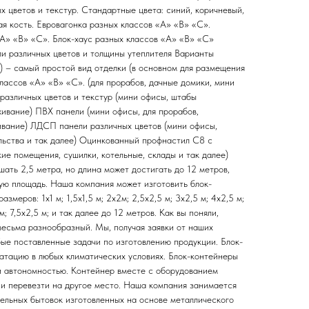
 цветов и текстур. Стандартные цвета: синий, коричневый,
ая кость. Евровагонка разных классов «А» «В» «С».
А» «В» «С». Блок-хаус разных классов «А» «В» «С»
и различных цветов и толщины утеплителя Варианты
) – самый простой вид отделки (в основном для размещения
лассов «А» «В» «С». (для прорабов, дачные домики, мини
азличных цветов и текстур (мини офисы, штабы
живание) ПВХ панели (мини офисы, для прорабов,
вание) ЛДСП панели различных цветов (мини офисы,
льства и так далее) Оцинкованный профнастил С8 с
е помещения, сушилки, котельные, склады и так далее)
ать 2,5 метра, но длина может достигать до 12 метров,
ую площадь. Наша компания может изготовить блок-
меров: 1х1 м; 1,5х1,5 м; 2х2м; 2,5х2,5 м; 3х2,5 м; 4х2,5 м;
 м; 7,5х2,5 м; и так далее до 12 метров. Как вы поняли,
весьма разнообразный. Мы, получая заявки от наших
бые поставленные задачи по изготовлению продукции. Блок-
атацию в любых климатических условиях. Блок-контейнеры
и автономностью. Контейнер вместе с оборудованием
и перевезти на другое место. Наша компания занимается
ельных бытовок изготовленных на основе металлического