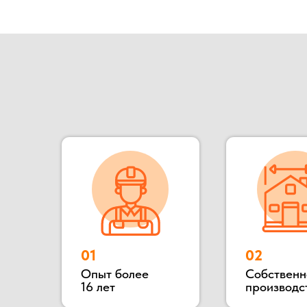
Опыт более
Собственное
16 лет
производство
Наша компания ООО «БОКС МОДУЛЬ» основана в 2
для разного назначения: офис продаж, штаб стро
конструкции: блок контейнеры, металлически
деревянные. Располагается наше производство
осущест
Наше производство всегда открыто для потенциал
матер