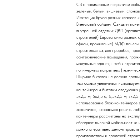
С8 с полимерным покрытием любых
зеленый, белый, вишневый, слонов
Имитация бруса разных классов «
Виниловый сайдинг Сэндвич панел
внутренней отделки: ДВП (оргалит
строителей) Евровагонка разных к
офисы, проживание) МДФ панели р
строительства, для прорабов, про
сантехнические помещения, прожи
модульные здания, штабы строите
полимерным покрытием (технически
Ширина бытовок не должна превыш
тем самым увеличивая используем
контейнера и бытовки следующих раз
5х2,5 м; 6х2,5 м; 6,5х2,5 м; 7х2,5
использование блок-контейнеров 
заказчиков, стараемся решить лю
контейнеры рассчитаны на эксплу
обладают высокой мобильностью 
можно оперативно демонтировать 
производством и продажей строит