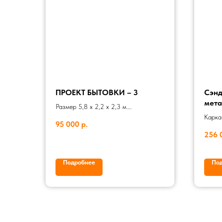
ПРОЕКТ БЫТОВКИ – 3
Сэнд
мета
Размер 5,8 х 2,2 х 2,3 м.
СБК0
Деревянная утепленная бытовка
Карка
95 000
р.
одна комната с широким тамбуром
100х5
256 
Наруж
дверь
отдел
Подробнее
По
белый
метал
Утепл
(пено
Окно:
01
02