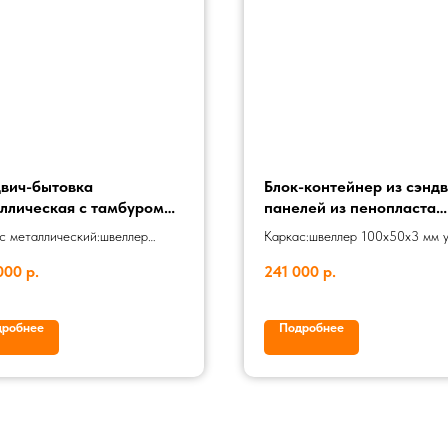
вич-бытовка
Блок-контейнер из сэнд
ллическая с тамбуром
панелей из пенопласта
1 ПП100
СБК-00 ПП50 7024
с металлический:швеллер
Каркас:швеллер 100х50х3 мм у
0х3 мм уголок 63х63х5 мм
63х63х5 мм Внутренняя
000
р.
241 000
р.
ные двери:Металлическая
отделка:Гладкий металлический
 860 мм Внутренняя
Белый Внешняя отделка:Гладки
ка:Гладкий металлический лист
металлический лист. RAL7024 
дробнее
Подробнее
 Внешняя отделка:Гладкий
входная:Металлическая пр-во
лический лист RAL5005
Окно:ПВХ окно 800х900 мм
ение:Пенополистиролл 100 мм
пласт) Отделка пола:Линолеум
ПВХ окно 800х900 мм
03
04