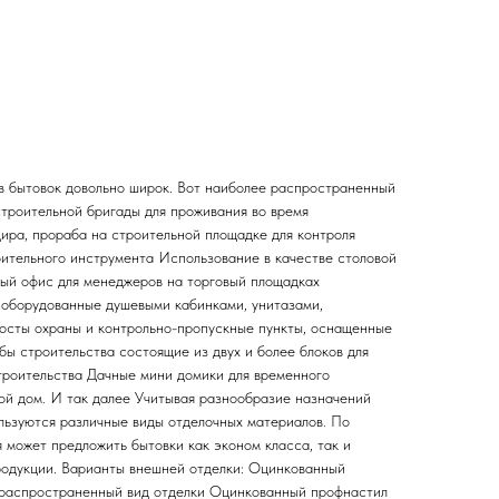
 бытовок довольно широк. Вот наиболее распространенный
троительной бригады для проживания во время
ира, прораба на строительной площадке для контроля
ительного инструмента Использование в качестве столовой
ый офис для менеджеров на торговый площадках
 оборудованные душевыми кабинками, унитазами,
осты охраны и контрольно-пропускные пункты, оснащенные
 строительства состоящие из двух и более блоков для
троительства Дачные мини домики для временного
ой дом. И так далее Учитывая разнообразие назначений
ользуются различные виды отделочных материалов. По
 может предложить бытовки как эконом класса, так и
родукции. Варианты внешней отделки: Оцинкованный
 распространенный вид отделки Оцинкованный профнастил