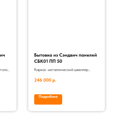
вич
Бытовка из Сэндвич панелей
СБК01 ПП 50
голок
Каркас металлический:швеллер
100х50х3 уголок 63х63х5 Наружные
246 000
р.
 лист.
двери:Металлическая дверь 860 мм
й
Внутренняя отделка:Гладкий
Дверь
металлический лист белый Внешняя
Подробнее
 РФ
отделка:Гладкий металлический лист
RAL1014 Утепление:Пенополистирол
(пенопласт) 50 мм Отделка
пола:Линолеум Окно:ПВХ окно
800х900 мм
05