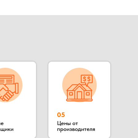
Цены от
производителя
зводимым зданий «под ключ»,
роизводит готовые переводные
сты охраны, КПП, бытовки
ное расположение позволяет
 гости, убедиться в качестве