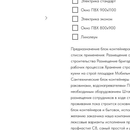
Электрика стандарт
Окно ПВХ 900х1100
Электрика эконом
Окно ПВХ 800х900
Линолеум
Предназначение блок-контейнеров
список применения: Размещение с
строительства Размещение бригад
рабочих процессов Хранение стро
кухни на строй площадке Мобильн
Сантехнические блок-контейнеры
раковинами, водонагревателями П
необходимым оборудованием Штабы
размещения сотрудников в ходе с
проживания пока строится основн
блок-контейнеров и бытовок, исп
желанию заказчика наша компания
люксовые варианты исполнения п
профнастил С8, самый простой и