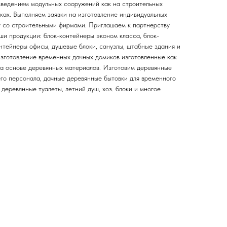
зведением модульных сооружений как на строительных
тках. Выполняем заявки на изготовление индивидуальных
ву со строительными фирмами. Приглашаем к партнерству
ши продукции: блок-контейнеры эконом класса, блок-
нтейнеры офисы, душевые блоки, санузлы, штабные здания и
 изготовление временных дачных домиков изготовленные как
 на основе деревянных материалов. Изготовим деревянные
его персонала, дачные деревянные бытовки для временного
деревянные туалеты, летний душ, хоз. блоки и многое