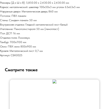
Размеры (Д x Ш x В): 5,850.00 x 2,430.00 x 2,430.00 мм
Каркас металлический: швеллер 100х50х3 мм уголок 63х63х5 мм
Наружные двери: Металлическая дверь 860 мм
Потолок: ПВХ панели
Стены: Сэндвич панели 50 мм
Внутренняя отделка: Гладкий металлический лист белый
Утепление: Пенополистиролл 50 мм (пенопласт)
Пол: ДСП 16 мм
Отделка пола: Линолеум
Тамбур: 1100х1100 мм
Окно: ПВХ окно 800х900 мм
Кровля: Металлический лист 0,7 мм
Артикул: СБК0025
01
02
Смотрите также
Опыт более
Собственное
16 лет
производство