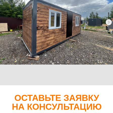
Каталог
Хозблоки
Бытовки деревянные
Бытовки сантехнические
Модульные здания
Блок-контейнеры
Посты охраны КПП
Навигация
Контакты
Доставка
Фотогалерея
Главная
О компании