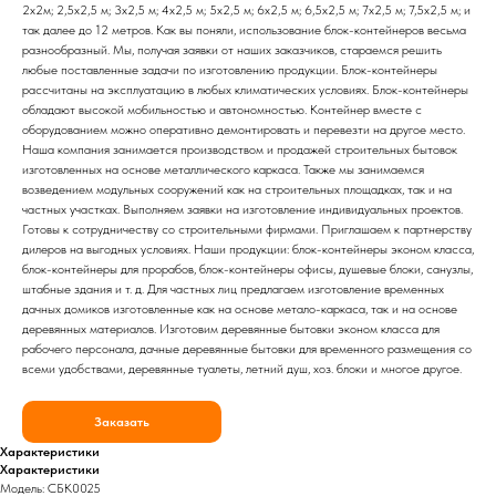
2х2м; 2,5х2,5 м; 3х2,5 м; 4х2,5 м; 5х2,5 м; 6х2,5 м; 6,5х2,5 м; 7х2,5 м; 7,5х2,5 м; и
так далее до 12 метров. Как вы поняли, использование блок-контейнеров весьма
разнообразный. Мы, получая заявки от наших заказчиков, стараемся решить
любые поставленные задачи по изготовлению продукции. Блок-контейнеры
рассчитаны на эксплуатацию в любых климатических условиях. Блок-контейнеры
обладают высокой мобильностью и автономностью. Контейнер вместе с
оборудованием можно оперативно демонтировать и перевезти на другое место.
Наша компания занимается производством и продажей строительных бытовок
изготовленных на основе металлического каркаса. Также мы занимаемся
возведением модульных сооружений как на строительных площадках, так и на
частных участках. Выполняем заявки на изготовление индивидуальных проектов.
Готовы к сотрудничеству со строительными фирмами. Приглашаем к партнерству
дилеров на выгодных условиях. Наши продукции: блок-контейнеры эконом класса,
блок-контейнеры для прорабов, блок-контейнеры офисы, душевые блоки, санузлы,
штабные здания и т. д. Для частных лиц предлагаем изготовление временных
дачных домиков изготовленные как на основе метало-каркаса, так и на основе
деревянных материалов. Изготовим деревянные бытовки эконом класса для
рабочего персонала, дачные деревянные бытовки для временного размещения со
всеми удобствами, деревянные туалеты, летний душ, хоз. блоки и многое другое.
Заказать
Характеристики
Характеристики
Модель: СБК0025