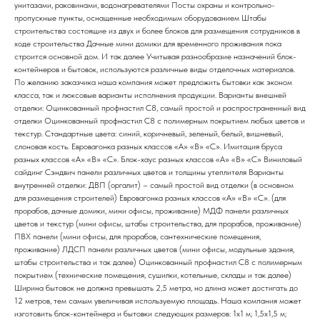
унитазами, раковинами, водонагревателями Посты охраны и контрольно-
пропускные пункты, оснащенные необходимым оборудованием Штабы
строительства состоящие из двух и более блоков для размещения сотрудников в
ходе строительства Дачные мини домики для временного проживания пока
строится основной дом. И так далее Учитывая разнообразие назначений блок-
контейнеров и бытовок, используются различные виды отделочных материалов.
По желанию заказчика наша компания может предложить бытовки как эконом
класса, так и люксовые варианты исполнения продукции. Варианты внешней
отделки: Оцинкованный профнастил С8, самый простой и распространенный вид
отделки Оцинкованный профнастил С8 с полимерным покрытием любых цветов и
текстур. Стандартные цвета: синий, коричневый, зеленый, белый, вишневый,
слоновая кость. Евровагонка разных классов «А» «В» «С». Имитация бруса
разных классов «А» «В» «С». Блок-хаус разных классов «А» «В» «С» Виниловый
сайдинг Сэндвич панели различных цветов и толщины утеплителя Варианты
внутренней отделки: ДВП (оргалит) – самый простой вид отделки (в основном
для размещения строителей) Евровагонка разных классов «А» «В» «С». (для
прорабов, дачные домики, мини офисы, проживание) МДФ панели различных
цветов и текстур (мини офисы, штабы строительства, для прорабов, проживание)
ПВХ панели (мини офисы, для прорабов, сантехнические помещения,
проживание) ЛДСП панели различных цветов (мини офисы, модульные здания,
штабы строительства и так далее) Оцинкованный профнастил С8 с полимерным
покрытием (технические помещения, сушилки, котельные, склады и так далее)
Ширина бытовок не должна превышать 2,5 метра, но длина может достигать до
12 метров, тем самым увеличивая используемую площадь. Наша компания может
изготовить блок-контейнера и бытовки следующих размеров: 1х1 м; 1,5х1,5 м;