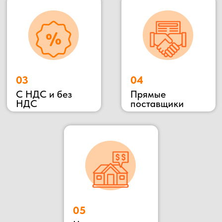
Наша компания ООО «БОКС МОДУЛЬ»
основана в 2018 году. Мы специализируемся
на строительстве быстровозводимым зданий
«под ключ», для разного назначения: офис
продаж, штаб строительства, общежитие,
магазин и тд. Так же наша компания
производит готовые переводные конструкции:
блок контейнеры, металлические бытовки,
бытовки строительные, бытовки
сантехнические, посты охраны, КПП, бытовки
деревянные. Располагается наше производство
в Раменском районе, благодаря чему выгодное
территориальное расположение позволяет
осуществлять быструю доставку в любую
указанную точку.
Наше производство всегда открыто для
потенциальных клиентов и партнеров, Вы
можете всегда к нам приехать в гости,
убедиться в качестве материалов и взглянуть на
сам процесс изготовления.