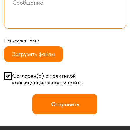
Каталог
Хозблоки
Бытовки деревянные
Бытовки сантехнические
Модульные здания
Блок-контейнеры
Посты охраны КПП
Навигация
Контакты
Доставка
Фотогалерея
Главная
О компании
Телефон:
+7 (995) 506-65-05
+7 (926) 888-50-50