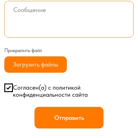
Каталог
Хозблоки
Бытовки деревянные
Бытовки сантехнические
Модульные здания
Блок-контейнеры
Посты охраны КПП
Навигация
Контакты
Доставка
Фотогалерея
Главная
О компании
Телефон:
+7 (995) 506-65-05
+7 (926) 888-50-50