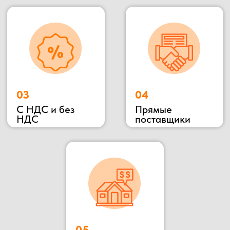
Наша компания ООО «БОКС МОДУЛЬ»
основана в 2018 году. Мы специализируемся
на строительстве быстровозводимым зданий
«под ключ», для разного назначения: офис
продаж, штаб строительства, общежитие,
магазин и тд. Так же наша компания
производит готовые переводные конструкции:
блок контейнеры, металлические бытовки,
бытовки строительные, бытовки
сантехнические, посты охраны, КПП, бытовки
деревянные. Располагается наше производство
в Раменском районе, благодаря чему выгодное
территориальное расположение позволяет
осуществлять быструю доставку в любую
указанную точку.
Наше производство всегда открыто для
потенциальных клиентов и партнеров, Вы
можете всегда к нам приехать в гости,
убедиться в качестве материалов и взглянуть на