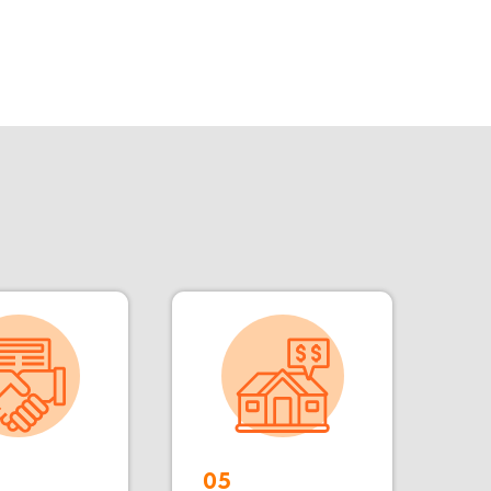
05
Цены от
производителя
зводимым зданий «под ключ»,