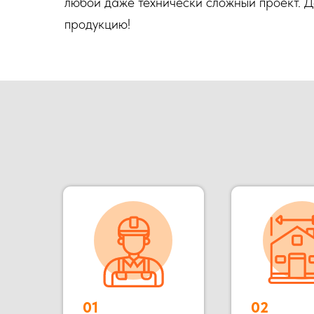
любой даже технически сложный проект. 
продукцию!
01
02
Опыт более
Собственное
16 лет
производство
Наша компания ООО «БОКС МОДУЛЬ» основана в 2