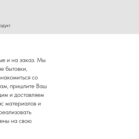
одукт
ые и на заказ. Мы
е бытовки,
знакомиться со
нам, пришлите Ваш
дим и доставляем
ас материалов и
реализовать
ены на свою