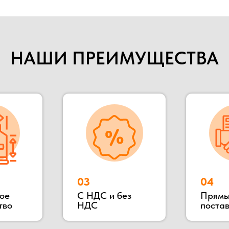
НАШИ ПРЕИМУЩЕСТВА
03
04
С НДС и без
Прямые
НДС
поставщики
018 году. Мы специализируемся на строительстве быстрово
ительства, общежитие, магазин и тд. Так же наша компания п
е бытовки, бытовки строительные, бытовки сантехнические, по
 в Раменском районе, благодаря чему выгодное территориаль