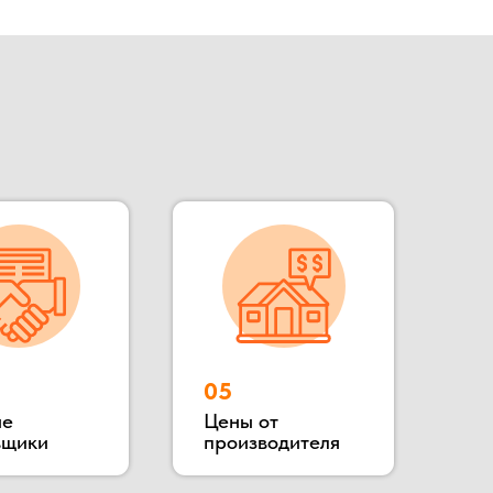
05
Цены от
производителя
зводимым зданий «под ключ»,
роизводит готовые переводные
сты охраны, КПП, бытовки
ное расположение позволяет