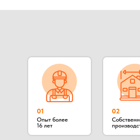
01
02
Опыт более
Собственное
16 лет
производство
Наша компания ООО «БОКС МОДУЛЬ» основана в 2
для разного назначения: офис продаж, штаб стро
конструкции: блок контейнеры, металлически
деревянные. Располагается наше производство