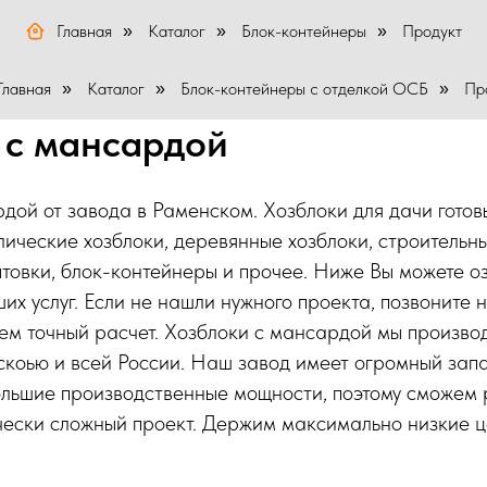
Главная
Каталог
Блок-контейнеры
Продукт
»
»
»
Главная
Каталог
Блок-контейнеры с отделкой ОСБ
Пр
»
»
»
 с мансардой
дой от завода в Раменском. Хозблоки для дачи готов
ические хозблоки, деревянные хозблоки, строительны
товки, блок-контейнеры и прочее. Ниже Вы можете о
их услуг. Если не нашли нужного проекта, позвоните 
ем точный расчет. Хозблоки с мансардой мы произво
скоью и всей России. Наш завод имеет огромный зап
ольшие производственные мощности, поэтому сможем 
чески сложный проект. Держим максимально низкие ц