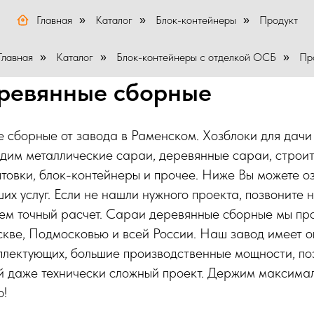
Главная
Каталог
Блок-контейнеры
Продукт
»
»
»
Главная
Каталог
Блок-контейнеры с отделкой ОСБ
Пр
»
»
»
ревянные сборные
сборные от завода в Раменском. Хозблоки для дачи 
дим металлические сараи, деревянные сараи, строит
товки, блок-контейнеры и прочее. Ниже Вы можете о
их услуг. Если не нашли нужного проекта, позвоните 
аем точный расчет. Сараи деревянные сборные мы пр
скве, Подмосковью и всей России. Наш завод имеет 
плектующих, большие производственные мощности, по
й даже технически сложный проект. Держим максима
ю!