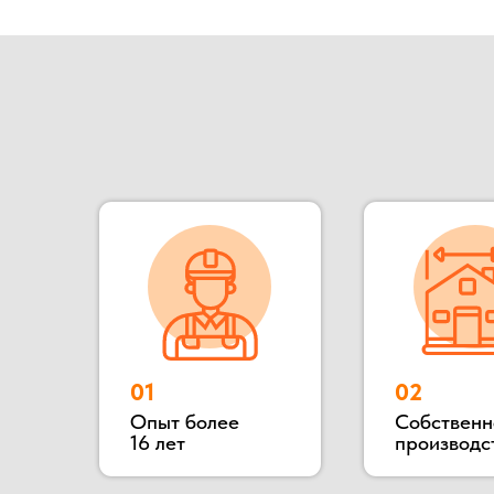
01
02
Опыт более
Собственное
16 лет
производство
Наша компания ООО «БОКС МОДУЛЬ» основана в 2
для разного назначения: офис продаж, штаб стро
конструкции: блок контейнеры, металлически
деревянные. Располагается наше производство