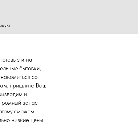
одукт
готовые и на
ельные бытовки,
знакомиться со
нам, пришлите Ваш
оизводим и
огромный запас
этому сможем
льно низкие цены