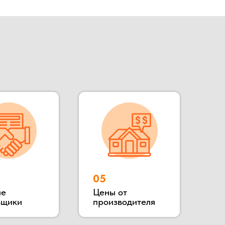
05
Цены от
производителя
зводимым зданий «под ключ»,
роизводит готовые переводные
сты охраны, КПП, бытовки
ное расположение позволяет