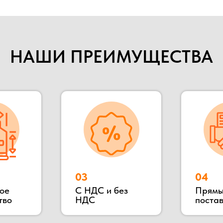
НАШИ ПРЕИМУЩЕСТВА
03
04
С НДС и без
Прямые
НДС
поставщики
018 году. Мы специализируемся на строительстве быстрово
ительства, общежитие, магазин и тд. Так же наша компания п
е бытовки, бытовки строительные, бытовки сантехнические, по
 в Раменском районе, благодаря чему выгодное территориаль