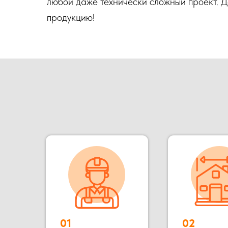
любой даже технически сложный проект. 
продукцию!
01
02
Опыт более
Собственное
16 лет
производство
Наша компания ООО «БОКС МОДУЛЬ» основана в 2