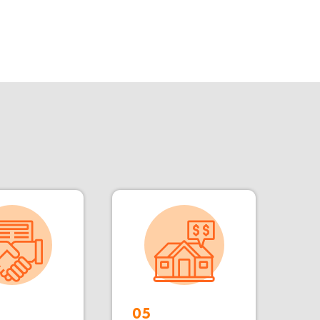
05
Цены от
производителя
зводимым зданий «под ключ»,