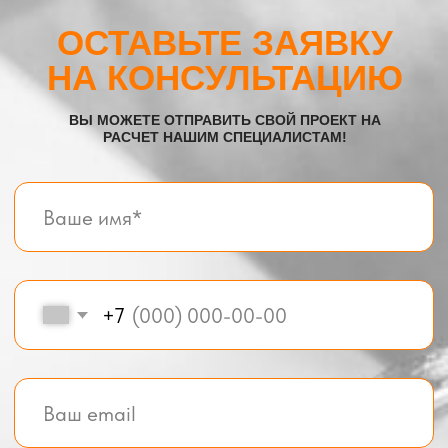
Хозблоки
Бытовки деревянные
Бытовки сантехнические
Модульные здания
Блок-контейнеры
Посты охраны КПП
Навигация
Контакты
Доставка
Фотогалерея
Главная
О компании
Телефон:
+7 (995) 506-65-05
+7 (926) 888-50-50
Email:
box-modul24@yandex.ru