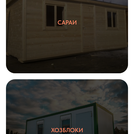
САРАИ
01
02
Опыт более
Собственное
16 лет
производство
03
04
С НДС и без
Прямые
НДС
поставщики
ХОЗБЛОКИ