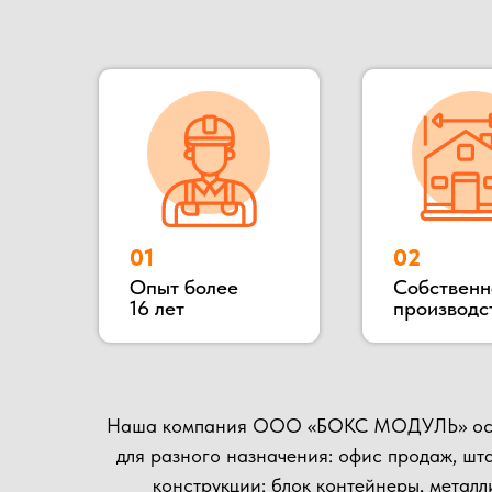
Наша компания ООО «БОКС МОДУЛЬ» основана в 2
для разного назначения: офис продаж, штаб стро
конструкции: блок контейнеры, металлически
деревянные. Располагается наше производство
осущест
Наше производство всегда открыто для потенциал
матер