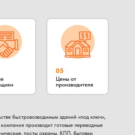
зводимым зданий «под ключ»,
роизводит готовые переводные
сты охраны, КПП, бытовки
ное расположение позволяет
 гости, убедиться в качестве