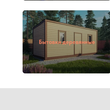
Бытовки деревянные
01
02
Опыт более
Собственное
16 лет
производство