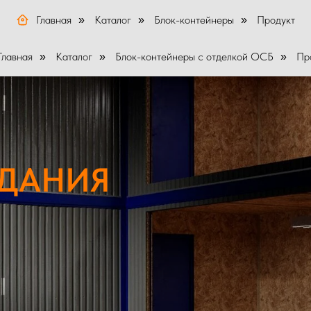
Главная
Каталог
Блок-контейнеры
Продукт
»
»
»
Главная
Каталог
Блок-контейнеры с отделкой ОСБ
Пр
»
»
»
ЗДАНИЯ