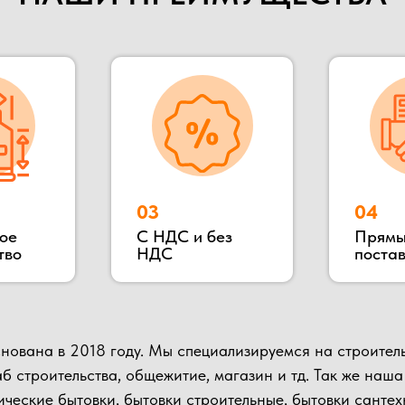
018 году. Мы специализируемся на строительстве быстрово
ительства, общежитие, магазин и тд. Так же наша компания п
е бытовки, бытовки строительные, бытовки сантехнические, по
 в Раменском районе, благодаря чему выгодное территориаль
влять быструю доставку в любую указанную точку.
ьных клиентов и партнеров, Вы можете всегда к нам приехать в
иалов и взглянуть на сам процесс изготовления.
Подробнее