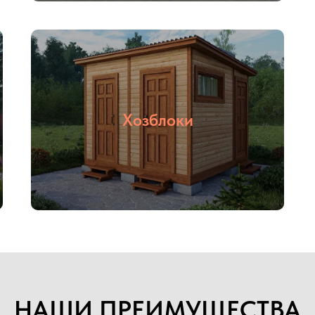
Хозблоки
03
04
С НДС и без
Прямые
НДС
поставщики
НАШИ ПРЕИМУЩЕСТВА