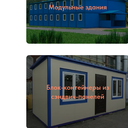
Модульные здания
Блок-контейнеры из
сэндвич-панелей