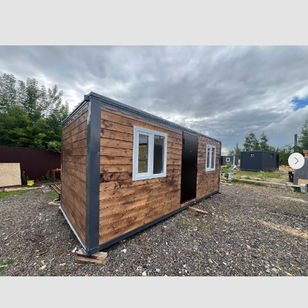
Бытовки деревянные
Бытовки сантехнические
Модульные здания
Блок-контейнеры
Посты охраны КПП
Навигация
Контакты
Доставка
Фотогалерея
Главная
О компании
Телефон:
+7 (995) 506-65-05
+7 (926) 888-50-50
Email:
box-modul24@yandex.ru