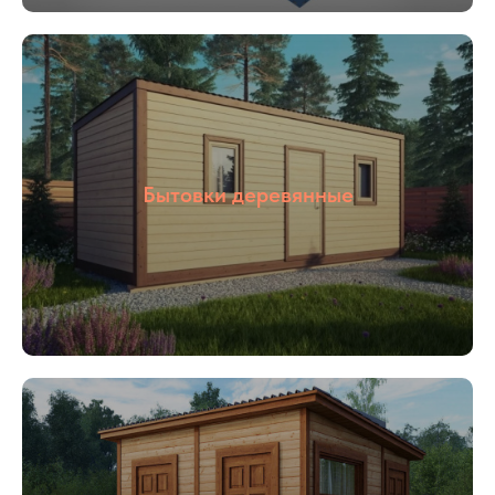
05
Цены от
производителя
Наша компания ООО «БОКС МОДУЛЬ»
Бытовки деревянные
основана в 2018 году. Мы специализируемся
на строительстве быстровозводимым зданий
«под ключ», для разного назначения: офис
продаж, штаб строительства, общежитие,
магазин и тд. Так же наша компания
производит готовые переводные конструкции:
блок контейнеры, металлические бытовки,
бытовки строительные, бытовки
сантехнические, посты охраны, КПП, бытовки
деревянные. Располагается наше производство
в Раменском районе, благодаря чему выгодное
территориальное расположение позволяет
осуществлять быструю доставку в любую