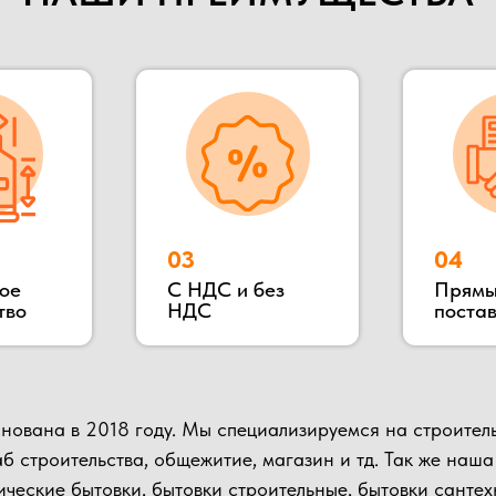
018 году. Мы специализируемся на строительстве быстрово
ительства, общежитие, магазин и тд. Так же наша компания п
е бытовки, бытовки строительные, бытовки сантехнические, по
 в Раменском районе, благодаря чему выгодное территориаль
влять быструю доставку в любую указанную точку.
ьных клиентов и партнеров, Вы можете всегда к нам приехать в
иалов и взглянуть на сам процесс изготовления.
Подробнее