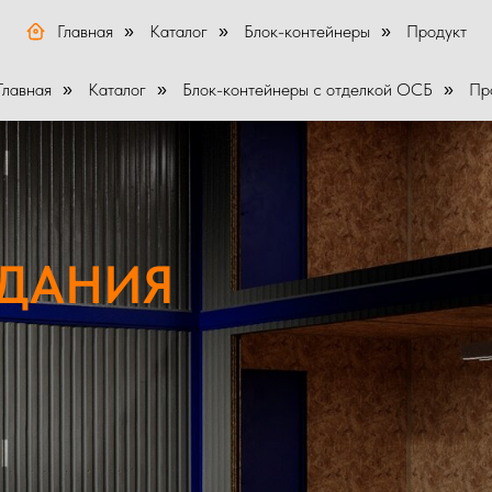
Главная
Каталог
Блок-контейнеры
Продукт
»
»
»
Главная
Каталог
Блок-контейнеры с отделкой ОСБ
Пр
»
»
»
ЗДАНИЯ