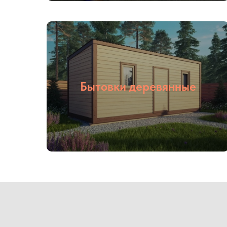
Бытовки деревянные
01
02
Опыт более
Собственное
16 лет
производство