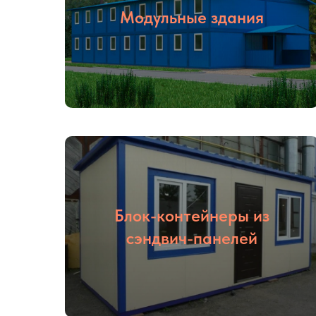
Модульные здания
Блок-контейнеры из
сэндвич-панелей