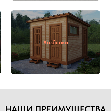
Хозблоки
03
04
С НДС и без
Прямые
НДС
поставщики
НАШИ ПРЕИМУЩЕСТВА