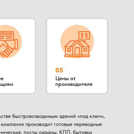
зводимым зданий «под ключ»,
роизводит готовые переводные
сты охраны, КПП, бытовки
ное расположение позволяет
 гости, убедиться в качестве