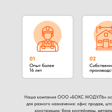
Наша компания ООО «БОКС МОДУЛЬ» основана в 2
для разного назначения: офис продаж, штаб стро
конструкции: блок контейнеры, металлически
деревянные. Располагается наше производство
осущест
Наше производство всегда открыто для потенциал
матер