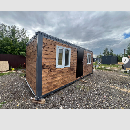
Бытовки сантехнические
Модульные здания
Блок-контейнеры
Посты охраны КПП
Навигация
Контакты
Доставка
Фотогалерея
Главная
О компании
Телефон:
+7 (995) 506-65-05
+7 (926) 888-50-50
Email:
box-modul24@yandex.ru