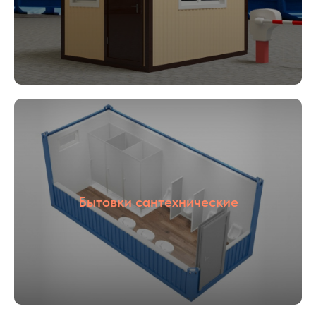
01
02
Опыт более
Собственное
16 лет
производство
Бытовки сантехнические
03
04
С НДС и без
Прямые
НДС
поставщики