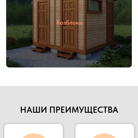
территориальное расположение позволяет
осуществлять быструю доставку в любую
указанную точку.
Наше производство всегда открыто для
Хозблоки
потенциальных клиентов и партнеров, Вы
можете всегда к нам приехать в гости,
убедиться в качестве материалов и взглянуть на
сам процесс изготовления.
Подробнее
НАШИ ПРЕИМУЩЕСТВА