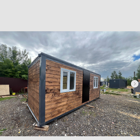
Хозблоки
Бытовки деревянные
Бытовки сантехнические
Модульные здания
Блок-контейнеры
Посты охраны КПП
Навигация
Контакты
Доставка
Фотогалерея
Главная
О компании
Телефон:
+7 (995) 506-65-05
+7 (926) 888-50-50
Email:
box-modul24@yandex.ru