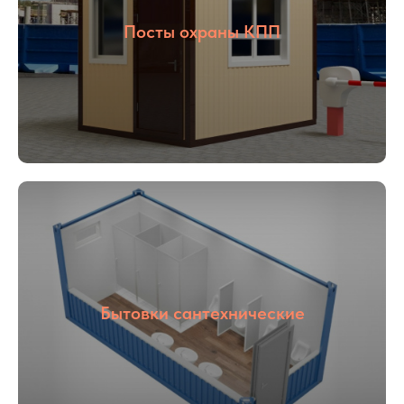
Посты охраны КПП
01
02
Опыт более
Собственное
16 лет
производство
03
04
Бытовки сантехнические
С НДС и без
Прямые
НДС
поставщики