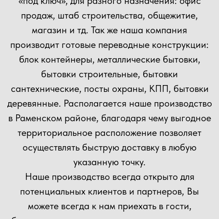
+7
Прикрепить файл
Загрузить файлы
Согласен(а) с
политикой
конфиденциальности сайта
Отправить