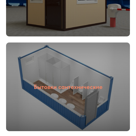
01
02
Опыт более
Собственное
16 лет
производство
Бытовки сантехнические
03
04
С НДС и без
Прямые
НДС
поставщики