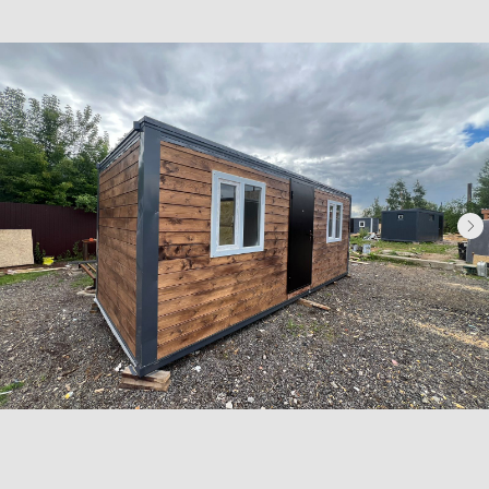
Бытовки сантехнические
Модульные здания
Блок-контейнеры
Посты охраны КПП
Навигация
Контакты
Доставка
Фотогалерея
Главная
О компании
Телефон:
+7 (995) 506-65-05
+7 (926) 888-50-50
Email:
box-modul24@yandex.ru