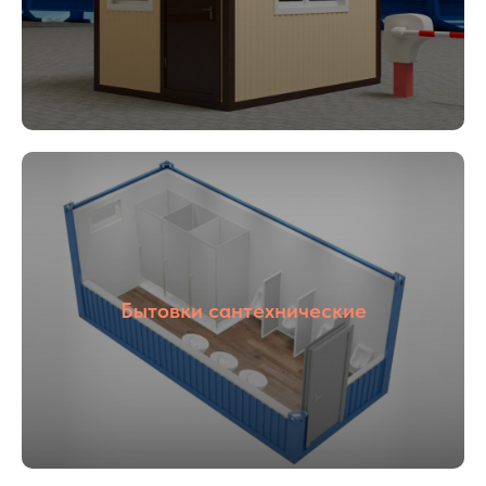
01
02
Опыт более
Собственное
16 лет
производство
Бытовки сантехнические
03
04
С НДС и без
Прямые
НДС
поставщики