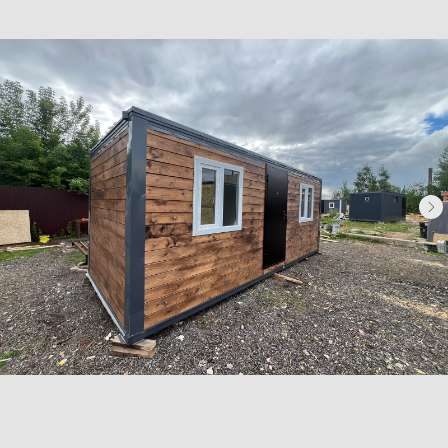
Бытовки сантехнические
Модульные здания
Блок-контейнеры
Посты охраны КПП
Навигация
Контакты
Доставка
Фотогалерея
Главная
О компании
Телефон:
+7 (995) 506-65-05
+7 (926) 888-50-50
Email:
box-modul24@yandex.ru