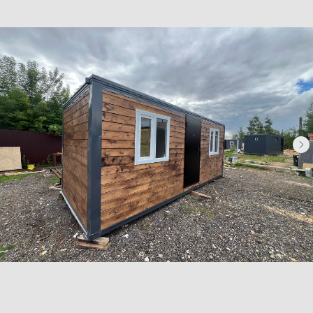
Бытовки сантехнические
Модульные здания
Блок-контейнеры
Посты охраны КПП
Навигация
Контакты
Доставка
Фотогалерея
Главная
О компании
Телефон:
+7 (995) 506-65-05
+7 (926) 888-50-50
Email:
box-modul24@yandex.ru