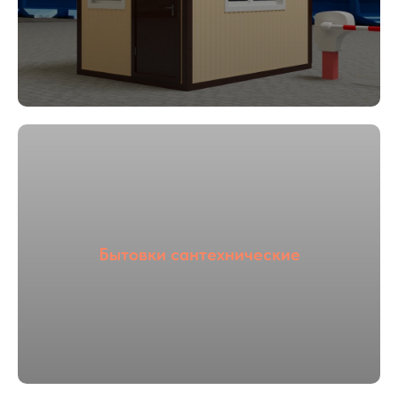
01
02
Опыт более
Собственное
16 лет
производство
Бытовки сантехнические
03
04
С НДС и без
Прямые
НДС
поставщики