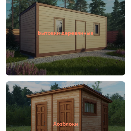
05
Цены от
производителя
Бытовки деревянные
Наша компания ООО «БОКС МОДУЛЬ»
основана в 2018 году. Мы специализируемся
на строительстве быстровозводимым зданий
«под ключ», для разного назначения: офис
продаж, штаб строительства, общежитие,
магазин и тд. Так же наша компания
производит готовые переводные конструкции:
блок контейнеры, металлические бытовки,
бытовки строительные, бытовки
сантехнические, посты охраны, КПП, бытовки
деревянные. Располагается наше производство
в Раменском районе, благодаря чему выгодное
территориальное расположение позволяет
осуществлять быструю доставку в любую
Хозблоки
указанную точку.
Наше производство всегда открыто для