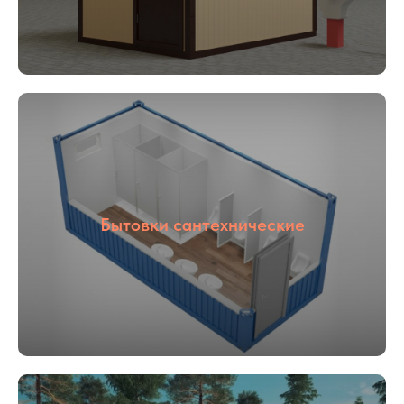
01
02
Опыт более
Собственное
16 лет
производство
Бытовки сантехнические
03
04
С НДС и без
Прямые
НДС
поставщики