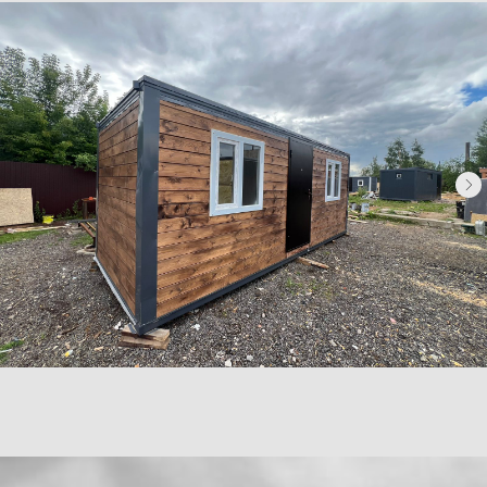
Контакты
Доставка
Фотогалерея
Главная
О компании
Телефон:
+7 (995) 506-65-05
+7 (926) 888-50-50
Email:
box-modul24@yandex.ru
Все услуги компании
© BOX-MODUL24.RU 2025