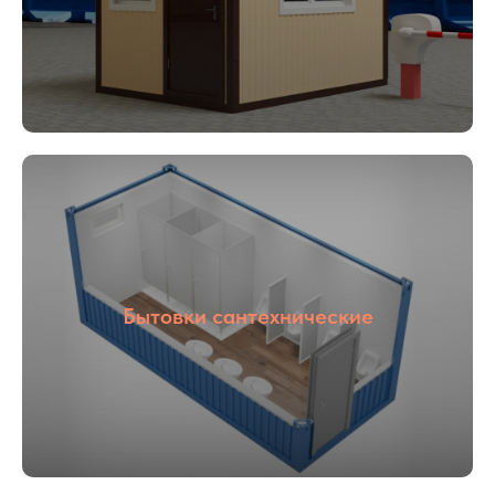
01
02
Опыт более
Собственное
16 лет
производство
Бытовки сантехнические
03
04
С НДС и без
Прямые
НДС
поставщики