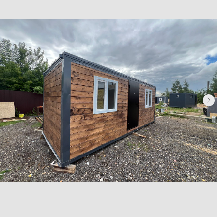
Бытовки деревянные
Бытовки сантехнические
Модульные здания
Блок-контейнеры
Посты охраны КПП
Навигация
Контакты
Доставка
Фотогалерея
Главная
О компании
Телефон:
+7 (995) 506-65-05
+7 (926) 888-50-50
Email:
box-modul24@yandex.ru