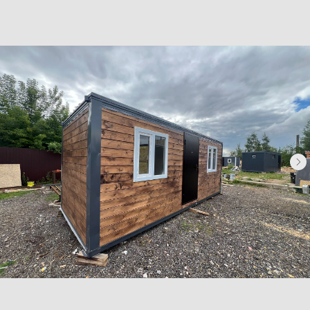
Бытовки деревянные
Бытовки сантехнические
Модульные здания
Блок-контейнеры
Посты охраны КПП
Навигация
Контакты
Доставка
Фотогалерея
Главная
О компании
Телефон:
+7 (995) 506-65-05
+7 (926) 888-50-50
Email:
box-modul24@yandex.ru