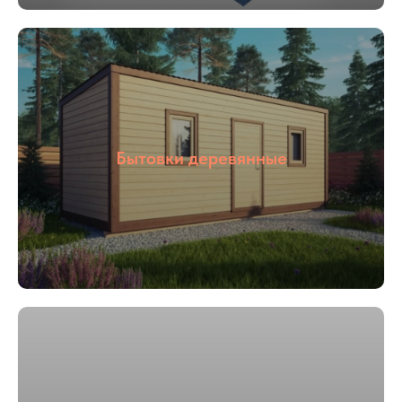
05
Цены от
производителя
Наша компания ООО «БОКС МОДУЛЬ»
Бытовки деревянные
основана в 2018 году. Мы специализируемся
на строительстве быстровозводимым зданий
«под ключ», для разного назначения: офис
продаж, штаб строительства, общежитие,
магазин и тд. Так же наша компания
производит готовые переводные конструкции:
блок контейнеры, металлические бытовки,
бытовки строительные, бытовки
сантехнические, посты охраны, КПП, бытовки
деревянные. Располагается наше производство
в Раменском районе, благодаря чему выгодное
территориальное расположение позволяет
осуществлять быструю доставку в любую