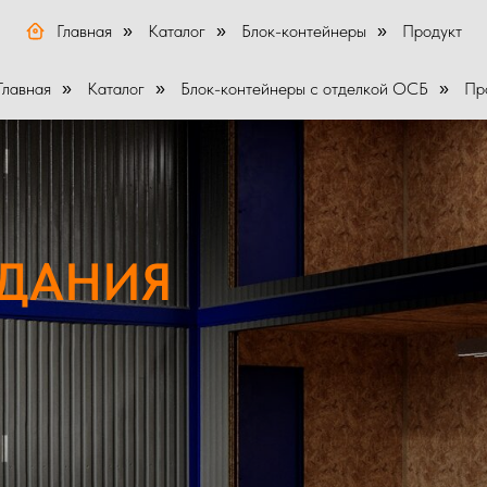
Главная
Каталог
Блок-контейнеры
Продукт
»
»
»
Главная
Каталог
Блок-контейнеры с отделкой ОСБ
Пр
»
»
»
ЗДАНИЯ