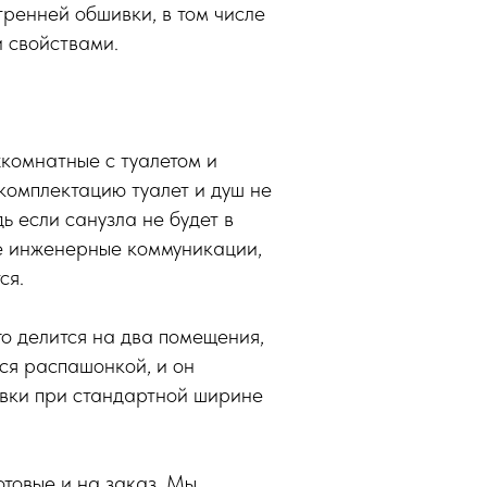
тренней обшивки, в том числе
 свойствами.
хкомнатные с туалетом и
 комплектацию туалет и душ не
ь если санузла не будет в
ые инженерные коммуникации,
ся.
го делится на два помещения,
ся распашонкой, и он
овки при стандартной ширине
отовые и на заказ. Мы