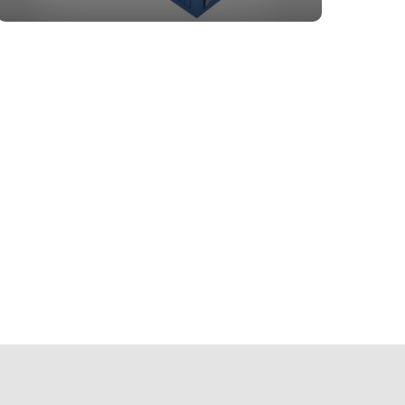
05
Цены от
производителя
зводимым зданий «под ключ»,