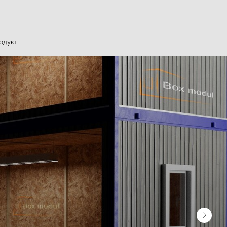
одукт