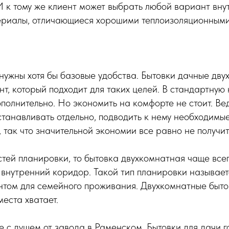
 И к тому же клиент может выбрать любой вариант вну
ериалы, отличающиеся хорошими теплоизоляционными
ужны хотя бы базовые удобства. Бытовки дачные дву
нт, который подходит для таких целей. В стандартную
ополнительно. Но экономить на комфорте не стоит. Вед
устанавливать отдельно, подводить к нему необходим
 так что значительной экономии все равно не получит
стей планировки, то бытовка двухкомнатная чаще все
внутренний коридор. Такой тип планировки называет
нтом для семейного проживания. Двухкомнатные быт
места хватает.
 с душем от завода в Раменском. Бытовки для дачи г