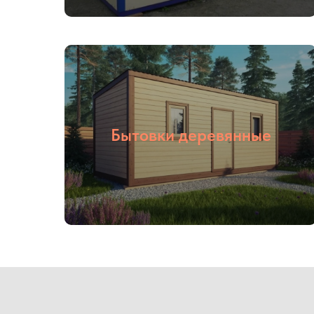
Бытовки деревянные
01
02
Опыт более
Собственное
16 лет
производство
Наша компания ООО «БОКС МОДУЛЬ» основана в 2