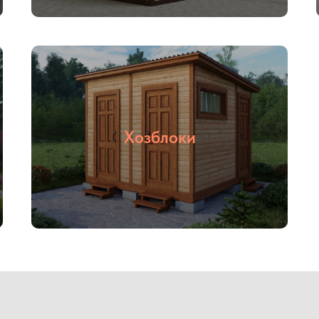
Хозблоки
03
04
С НДС и без
Прямые
НДС
поставщики
018 году. Мы специализируемся на строительстве быстрово