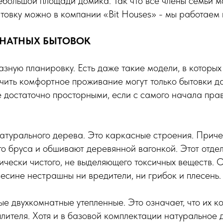
ебольшой площади домика. Так что все члены семьи м
товку можно в компании «Bit Houses» - мы работаем 
НАТНЫХ БЫТОВОК
азную планировку. Есть даже такие модели, в которы
чить комфортное проживание могут только бытовки д
е достаточно просторными, если с самого начала пра
атурального дерева. Это каркасные строения. Приче
ого бруса и обшивают деревянной вагонкой. Этот отд
ически чистого, не выделяющего токсичных веществ. 
весине нестрашны ни вредители, ни грибок и плесень.
е двухкомнатные утепленные. Это означает, что их к
плителя. Хотя и в базовой комплектации натуральное 