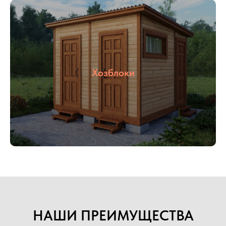
продаж, штаб строительства, общежитие,
магазин и тд. Так же наша компания
производит готовые переводные конструкции:
блок контейнеры, металлические бытовки,
бытовки строительные, бытовки
сантехнические, посты охраны, КПП, бытовки
деревянные. Располагается наше производство
Хозблоки
в Раменском районе, благодаря чему выгодное
территориальное расположение позволяет
осуществлять быструю доставку в любую
указанную точку.
Наше производство всегда открыто для
потенциальных клиентов и партнеров, Вы
можете всегда к нам приехать в гости,
убедиться в качестве материалов и взглянуть на
сам процесс изготовления.
Подробнее
НАШИ ПРЕИМУЩЕСТВА