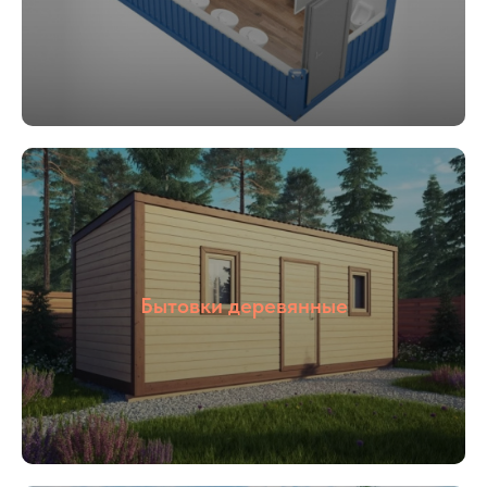
03
04
С НДС и без
Прямые
НДС
поставщики
05
Бытовки деревянные
Цены от
производителя
Наша компания ООО «БОКС МОДУЛЬ»
основана в 2018 году. Мы специализируемся
на строительстве быстровозводимым зданий
«под ключ», для разного назначения: офис