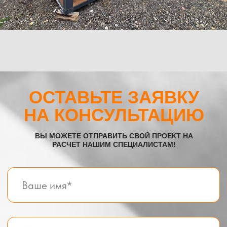
Главная
О компании
Телефон:
+7 (995) 506-65-05
+7 (926) 888-50-50
Email:
box-modul24@yandex.ru
Все услуги компании
© BOX-MODUL24.RU 2025