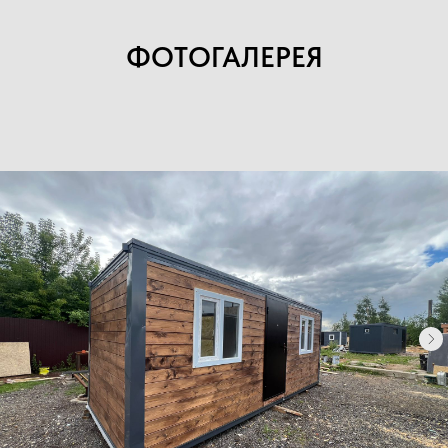
ФОТОГАЛЕРЕЯ
Каталог
Хозблоки
Бытовки деревянные
Бытовки сантехнические
Модульные здания
Блок-контейнеры
Посты охраны КПП
Навигация
Контакты
Доставка
Фотогалерея