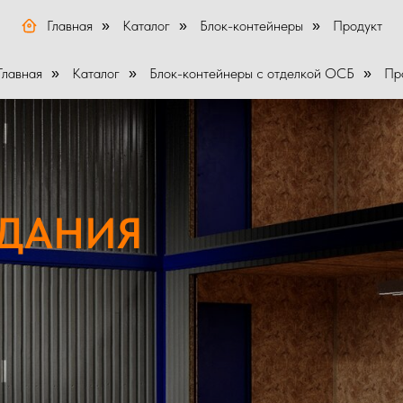
Главная
Каталог
Блок-контейнеры
Продукт
»
»
»
Главная
Каталог
Блок-контейнеры с отделкой ОСБ
Пр
»
»
»
ЗДАНИЯ