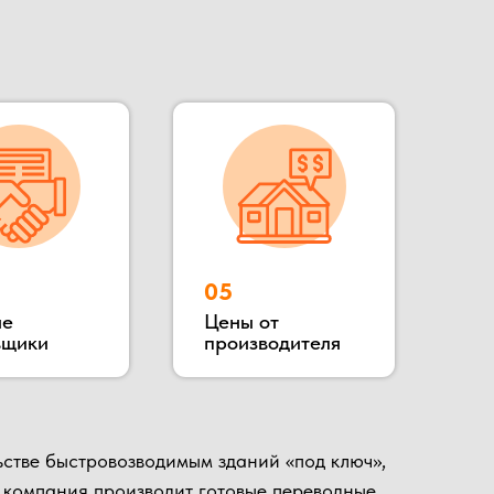
зводимым зданий «под ключ»,
роизводит готовые переводные
сты охраны, КПП, бытовки
ное расположение позволяет
 гости, убедиться в качестве