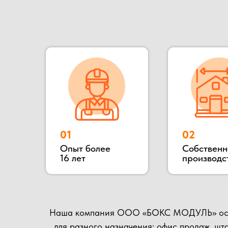
Наша компания ООО «БОКС МОДУЛЬ» основана в 2
для разного назначения: офис продаж, штаб стро
конструкции: блок контейнеры, металлически
деревянные. Располагается наше производство
осущест
Наше производство всегда открыто для потенциал
матер