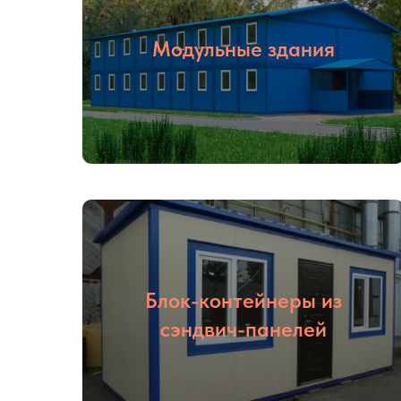
Модульные здания
Блок-контейнеры из
сэндвич-панелей