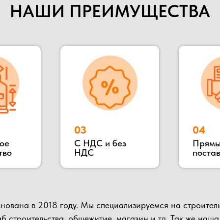
НАШИ ПРЕИМУЩЕСТВА
018 году. Мы специализируемся на строительстве быстрово
ительства, общежитие, магазин и тд. Так же наша компания п
е бытовки, бытовки строительные, бытовки сантехнические, по
 в Раменском районе, благодаря чему выгодное территориаль
влять быструю доставку в любую указанную точку.
ьных клиентов и партнеров, Вы можете всегда к нам приехать в
иалов и взглянуть на сам процесс изготовления.
Подробнее