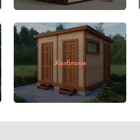
Хозблоки
03
04
С НДС и без
Прямые
НДС
поставщики