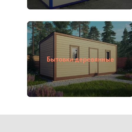
Бытовки деревянные
01
02
Опыт более
Собственное
16 лет
производство