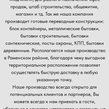
+7
Прикрепить файл
Загрузить файлы
Согласен(а) с
политикой
конфиденциальности сайта
Отправить