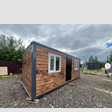
Хозблоки
Бытовки деревянные
Бытовки сантехнические
Модульные здания
Блок-контейнеры
Посты охраны КПП
Навигация
Контакты
Доставка
Фотогалерея
Главная
О компании
Телефон:
+7 (995) 506-65-05
+7 (926) 888-50-50
Email:
box-modul24@yandex.ru