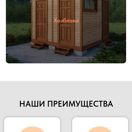
осуществлять быструю доставку в любую
указанную точку.
Наше производство всегда открыто для
Хозблоки
потенциальных клиентов и партнеров, Вы
можете всегда к нам приехать в гости,
убедиться в качестве материалов и взглянуть на
сам процесс изготовления.
Подробнее
НАШИ ПРЕИМУЩЕСТВА