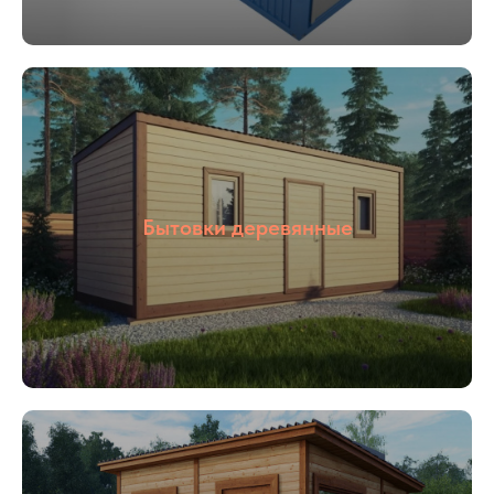
05
Цены от
производителя
Наша компания ООО «БОКС МОДУЛЬ»
Бытовки деревянные
основана в 2018 году. Мы специализируемся
на строительстве быстровозводимым зданий
«под ключ», для разного назначения: офис
продаж, штаб строительства, общежитие,
магазин и тд. Так же наша компания
производит готовые переводные конструкции:
блок контейнеры, металлические бытовки,
бытовки строительные, бытовки
сантехнические, посты охраны, КПП, бытовки
деревянные. Располагается наше производство
в Раменском районе, благодаря чему выгодное
территориальное расположение позволяет