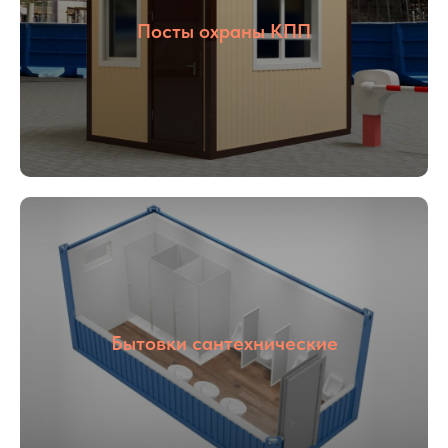
Посты охраны КПП
01
02
Опыт более
Собственное
16 лет
производство
03
04
Бытовки сантехнические
С НДС и без
Прямые
НДС
поставщики