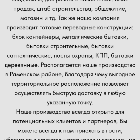
+7
Прикрепить файл
Загрузить файлы
Согласен(а) с
политикой
конфиденциальности сайта
Отправить