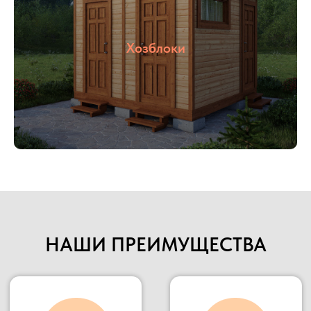
осуществлять быструю доставку в любую
указанную точку.
Наше производство всегда открыто для
Хозблоки
потенциальных клиентов и партнеров, Вы
можете всегда к нам приехать в гости,
убедиться в качестве материалов и взглянуть на
сам процесс изготовления.
Подробнее
НАШИ ПРЕИМУЩЕСТВА