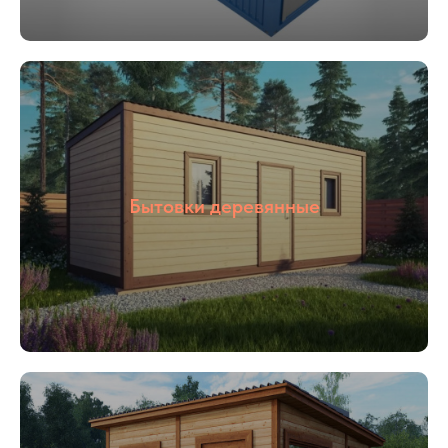
05
Цены от
производителя
Наша компания ООО «БОКС МОДУЛЬ»
Бытовки деревянные
основана в 2018 году. Мы специализируемся
на строительстве быстровозводимым зданий
«под ключ», для разного назначения: офис
продаж, штаб строительства, общежитие,
магазин и тд. Так же наша компания
производит готовые переводные конструкции:
блок контейнеры, металлические бытовки,
бытовки строительные, бытовки
сантехнические, посты охраны, КПП, бытовки
деревянные. Располагается наше производство
в Раменском районе, благодаря чему выгодное
территориальное расположение позволяет