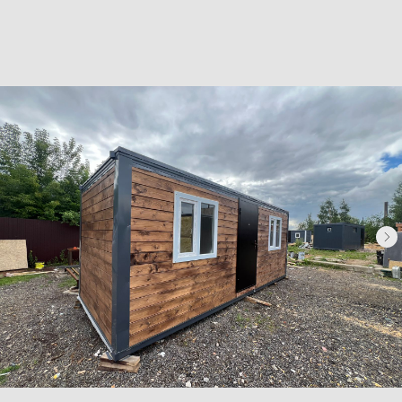
Хозблоки
Бытовки деревянные
Бытовки сантехнические
Модульные здания
Блок-контейнеры
Посты охраны КПП
Навигация
Контакты
Доставка
Фотогалерея
Главная
О компании
Телефон:
+7 (995) 506-65-05
+7 (926) 888-50-50
Email:
box-modul24@yandex.ru