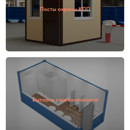
Посты охраны КПП
01
02
Опыт более
Собственное
16 лет
производство
03
04
Бытовки сантехнические
С НДС и без
Прямые
НДС
поставщики