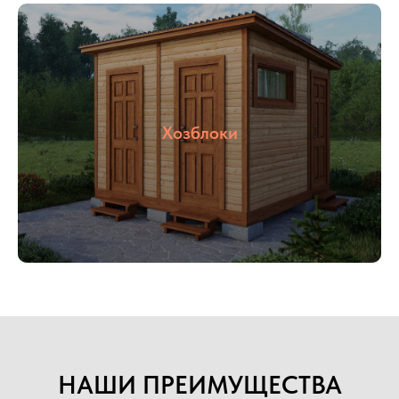
деревянные. Располагается наше производство
в Раменском районе, благодаря чему выгодное
территориальное расположение позволяет
осуществлять быструю доставку в любую
указанную точку.
Наше производство всегда открыто для
потенциальных клиентов и партнеров, Вы
Хозблоки
можете всегда к нам приехать в гости,
убедиться в качестве материалов и взглянуть на
сам процесс изготовления.
Подробнее
НАШИ ПРЕИМУЩЕСТВА