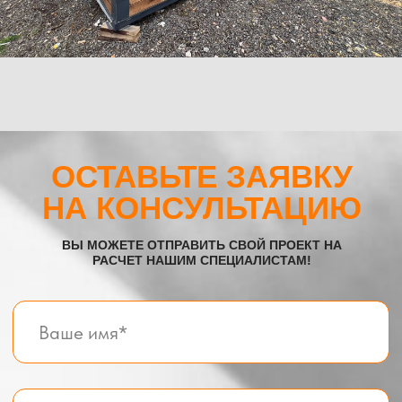
Телефон:
+7 (995) 506-65-05
+7 (926) 888-50-50
Email:
box-modul24@yandex.ru
Все услуги компании
© BOX-MODUL24.RU 2025