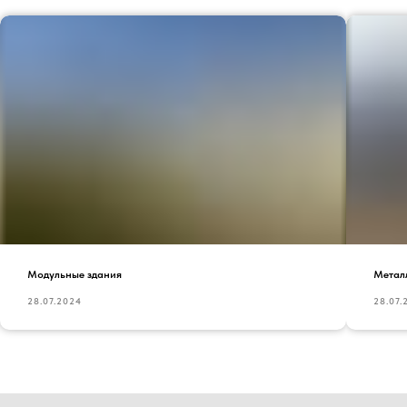
Модульные здания
Метал
28.07.2024
28.07.