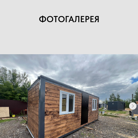
ФОТОГАЛЕРЕЯ
Каталог
Хозблоки
Бытовки деревянные
Бытовки сантехнические
Модульные здания
Блок-контейнеры
Посты охраны КПП
Навигация
Контакты
Доставка
Фотогалерея
Главная
О компании