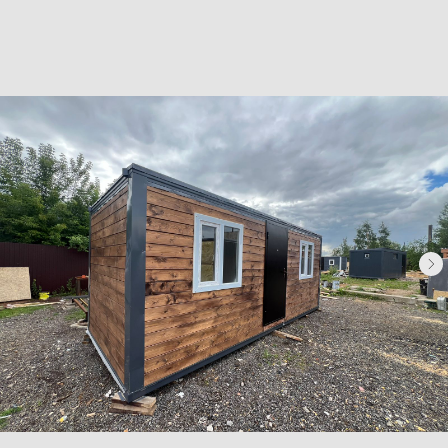
Хозблоки
Бытовки деревянные
Бытовки сантехнические
Модульные здания
Блок-контейнеры
Посты охраны КПП
Навигация
Контакты
Доставка
Фотогалерея
Главная
О компании
Телефон:
+7 (995) 506-65-05
+7 (926) 888-50-50
Email:
box-modul24@yandex.ru