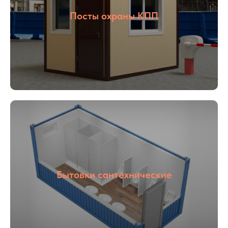
Посты охраны КПП
01
02
Опыт более
Собственное
16 лет
производство
03
04
Бытовки сантехнические
С НДС и без
Прямые
НДС
поставщики