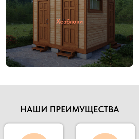
осуществлять быструю доставку в любую
указанную точку.
Наше производство всегда открыто для
Хозблоки
потенциальных клиентов и партнеров, Вы
можете всегда к нам приехать в гости,
убедиться в качестве материалов и взглянуть на
сам процесс изготовления.
Подробнее
НАШИ ПРЕИМУЩЕСТВА