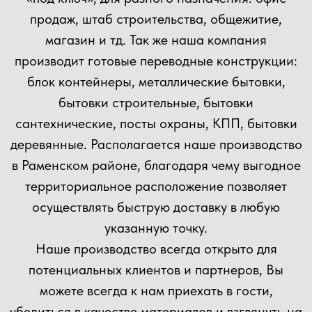
+7
Прикрепить файл
Загрузить файлы
Согласен(а) с
политикой
конфиденциальности сайта
Отправить