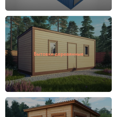
05
Цены от
производителя
Наша компания ООО «БОКС МОДУЛЬ»
Бытовки деревянные
основана в 2018 году. Мы специализируемся
на строительстве быстровозводимым зданий
«под ключ», для разного назначения: офис
продаж, штаб строительства, общежитие,
магазин и тд. Так же наша компания
производит готовые переводные конструкции:
блок контейнеры, металлические бытовки,
бытовки строительные, бытовки
сантехнические, посты охраны, КПП, бытовки
деревянные. Располагается наше производство
в Раменском районе, благодаря чему выгодное
территориальное расположение позволяет