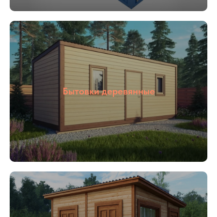
05
Цены от
производителя
Наша компания ООО «БОКС МОДУЛЬ»
Бытовки деревянные
основана в 2018 году. Мы специализируемся
на строительстве быстровозводимым зданий
«под ключ», для разного назначения: офис
продаж, штаб строительства, общежитие,
магазин и тд. Так же наша компания
производит готовые переводные конструкции:
блок контейнеры, металлические бытовки,
бытовки строительные, бытовки
сантехнические, посты охраны, КПП, бытовки
деревянные. Располагается наше производство
в Раменском районе, благодаря чему выгодное
территориальное расположение позволяет