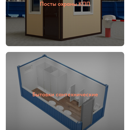
Посты охраны КПП
01
02
Опыт более
Собственное
16 лет
производство
Бытовки сантехнические
03
04
С НДС и без
Прямые
НДС
поставщики