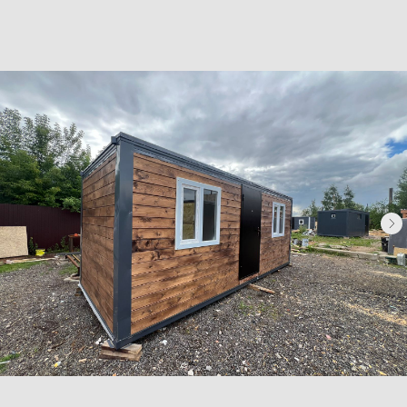
Бытовки деревянные
Бытовки сантехнические
Модульные здания
Блок-контейнеры
Посты охраны КПП
Навигация
Контакты
Доставка
Фотогалерея
Главная
О компании
Телефон:
+7 (995) 506-65-05
+7 (926) 888-50-50
Email:
box-modul24@yandex.ru