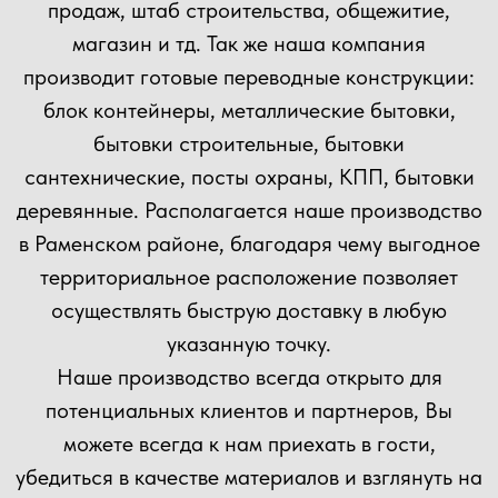
+7
Прикрепить файл
Загрузить файлы
Согласен(а) с
политикой
конфиденциальности сайта
Отправить