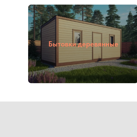
Бытовки деревянные
01
02
Опыт более
Собственное
16 лет
производство