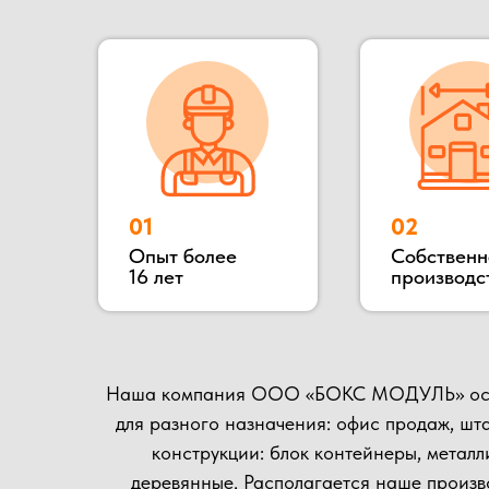
Наша компания ООО «БОКС МОДУЛЬ» основана в 2
для разного назначения: офис продаж, штаб стро
конструкции: блок контейнеры, металлически
деревянные. Располагается наше производство
осущест
Наше производство всегда открыто для потенциал
матер