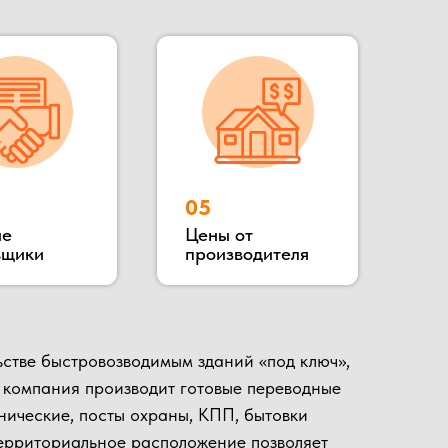
зводимым зданий «под ключ»,
роизводит готовые переводные
сты охраны, КПП, бытовки
ное расположение позволяет
 гости, убедиться в качестве