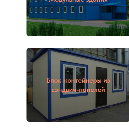
Блок-контейнеры из
сэндвич-панелей