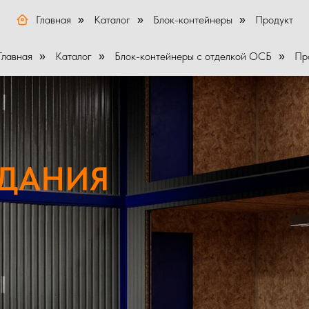
Главная
Каталог
Блок-контейнеры
Продукт
»
»
»
Главная
Каталог
Блок-контейнеры с отделкой ОСБ
Пр
»
»
»
ЗДАНИЯ