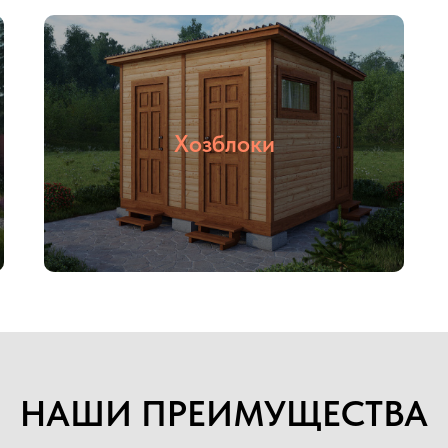
Хозблоки
03
04
С НДС и без
Прямые
НДС
поставщики
НАШИ ПРЕИМУЩЕСТВА