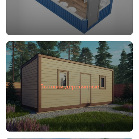
блок контейнеры, металлические бытовки,
бытовки строительные, бытовки
сантехнические, посты охраны, КПП, бытовки
деревянные. Располагается наше производство
в Раменском районе, благодаря чему выгодное
территориальное расположение позволяет
осуществлять быструю доставку в любую
указанную точку.
Наше производство всегда открыто для
потенциальных клиентов и партнеров, Вы
можете всегда к нам приехать в гости,
убедиться в качестве материалов и взглянуть на
сам процесс изготовления.
Бытовки деревянные
Подробнее